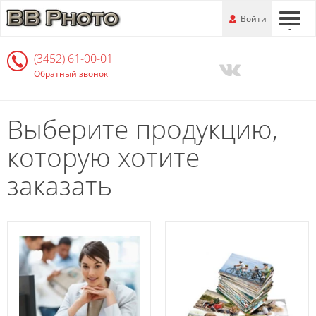
Перейти
-
Войти
-
-
к
основной
(3452) 61-00-01
информации
Обратный звонок
Выберите продукцию,
которую хотите
заказать